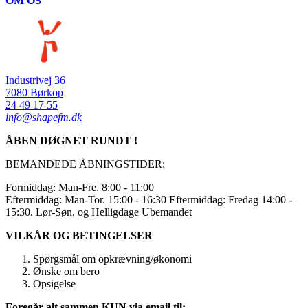
OM OS
Industrivej 36
7080 Børkop
24 49 17 55
info@shapefm.dk
ÅBEN DØGNET RUNDT !
BEMANDEDE ÅBNINGSTIDER:
Formiddag: Man-Fre. 8:00 - 11:00
Eftermiddag: Man-Tor. 15:00 - 16:30 Eftermiddag: Fredag 14:00 -
15:30. Lør-Søn. og Helligdage Ubemandet
VILKÅR OG BETINGELSER
Spørgsmål om opkrævning/økonomi
Ønske om bero
Opsigelse
Foregår alt sammen KUN via email til: