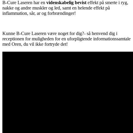
B-Cure Laseren har en
videnskabelig bevist
effekt på smerte i ryg,
nakke og andre muskler og led, samt en helende effekt på
inflammation, sår, ar og forbrændinger!
Kunne B-Cure Laseren være noget for dig?- så henvend dig i
receptionen for muligheden for en uforpligtende informationssamtale
med Oren, du vil ikke fortryde det!