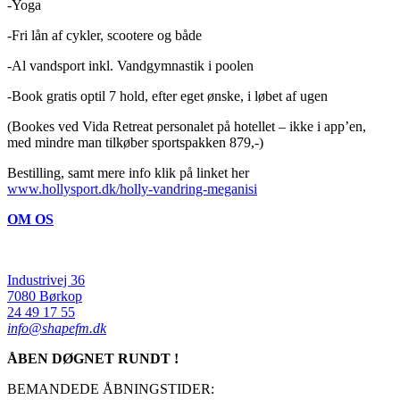
-Yoga
-Fri lån af cykler, scootere og både
-Al vandsport inkl. Vandgymnastik i poolen
-Book gratis optil 7 hold, efter eget ønske, i løbet af ugen
(Bookes ved Vida Retreat personalet på hotellet – ikke i app’en,
med mindre man tilkøber sportspakken 879,-)
Bestilling, samt mere info klik på linket her
www.hollysport.dk/holly-vandring-meganisi
OM OS
Industrivej 36
7080 Børkop
24 49 17 55
info@shapefm.dk
ÅBEN DØGNET RUNDT !
BEMANDEDE ÅBNINGSTIDER: