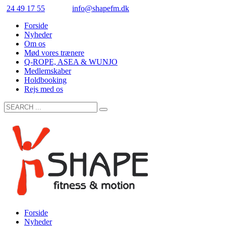
24 49 17 55
info@shapefm.dk
Forside
Nyheder
Om os
Mød vores trænere
Q-ROPE, ASEA & WUNJO
Medlemskaber
Holdbooking
Rejs med os
Forside
Nyheder