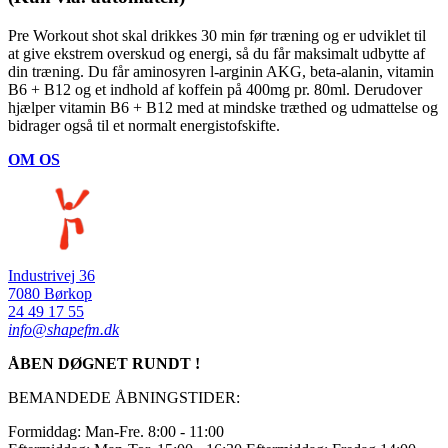
Pre Workout shot skal drikkes 30 min før træning og er udviklet til
at give ekstrem overskud og energi, så du får maksimalt udbytte af
din træning. Du får aminosyren l-arginin AKG, beta-alanin, vitamin
B6 + B12 og et indhold af koffein på 400mg pr. 80ml. Derudover
hjælper vitamin B6 + B12 med at mindske træthed og udmattelse og
bidrager også til et normalt energistofskifte.
OM OS
Industrivej 36
7080 Børkop
24 49 17 55
info@shapefm.dk
ÅBEN DØGNET RUNDT !
BEMANDEDE ÅBNINGSTIDER:
Formiddag: Man-Fre. 8:00 - 11:00