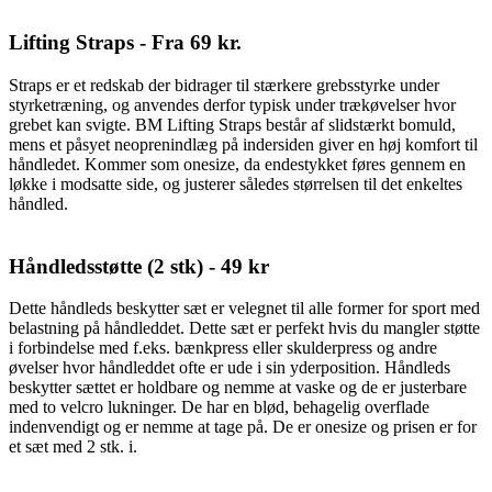
Lifting Straps - Fra 69 kr.
Straps er et redskab der bidrager til stærkere grebsstyrke under
styrketræning, og anvendes derfor typisk under trækøvelser hvor
grebet kan svigte. BM Lifting Straps består af slidstærkt bomuld,
mens et påsyet neoprenindlæg på indersiden giver en høj komfort til
håndledet. Kommer som onesize, da endestykket føres gennem en
løkke i modsatte side, og justerer således størrelsen til det enkeltes
håndled.
Håndledsstøtte (2 stk) - 49 kr
Dette håndleds beskytter sæt er velegnet til alle former for sport med
belastning på håndleddet. Dette sæt er perfekt hvis du mangler støtte
i forbindelse med f.eks. bænkpress eller skulderpress og andre
øvelser hvor håndleddet ofte er ude i sin yderposition. Håndleds
beskytter sættet er holdbare og nemme at vaske og de er justerbare
med to velcro lukninger. De har en blød, behagelig overflade
indenvendigt og er nemme at tage på. De er onesize og prisen er for
et sæt med 2 stk. i.