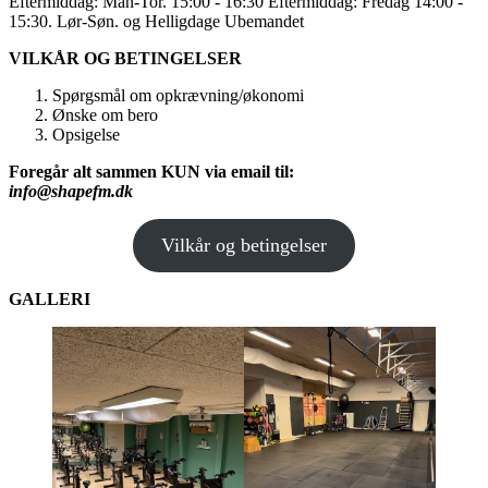
Eftermiddag: Man-Tor. 15:00 - 16:30 Eftermiddag: Fredag 14:00 -
15:30. Lør-Søn. og Helligdage Ubemandet
VILKÅR OG BETINGELSER
Spørgsmål om opkrævning/økonomi
Ønske om bero
Opsigelse
Foregår alt sammen KUN via email til:
info@shapefm.dk
Vilkår og betingelser
GALLERI