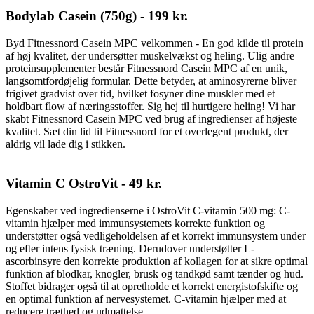
Bodylab Casein (750g) - 199 kr.
Byd Fitnessnord Casein MPC velkommen - En god kilde til protein
af høj kvalitet, der undersøtter muskelvækst og heling. Ulig andre
proteinsupplementer består Fitnessnord Casein MPC af en unik,
langsomtfordøjelig formular. Dette betyder, at aminosyrerne bliver
frigivet gradvist over tid, hvilket fosyner dine muskler med et
holdbart flow af næringsstoffer. Sig hej til hurtigere heling! Vi har
skabt Fitnessnord Casein MPC ved brug af ingredienser af højeste
kvalitet. Sæt din lid til Fitnessnord for et overlegent produkt, der
aldrig vil lade dig i stikken.
Vitamin C OstroVit - 49 kr.
Egenskaber ved ingredienserne i OstroVit C-vitamin 500 mg: C-
vitamin hjælper med immunsystemets korrekte funktion og
understøtter også vedligeholdelsen af ​​et korrekt immunsystem under
og efter intens fysisk træning. Derudover understøtter L-
ascorbinsyre den korrekte produktion af kollagen for at sikre optimal
funktion af blodkar, knogler, brusk og tandkød samt tænder og hud.
Stoffet bidrager også til at opretholde et korrekt energistofskifte og
en optimal funktion af nervesystemet. C-vitamin hjælper med at
reducere træthed og udmattelse.