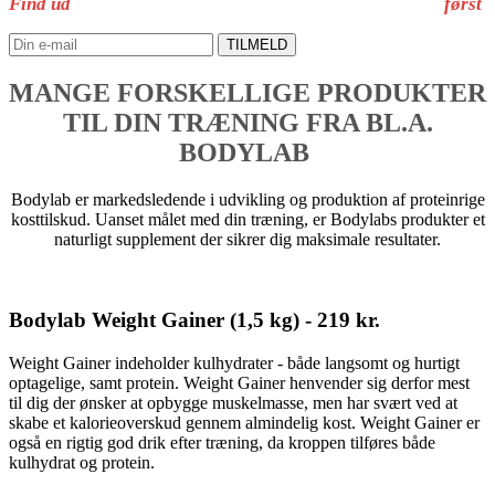
Find ud
af alle fordelene ved Shape Fitness og Motion
først
TILMELD
MANGE FORSKELLIGE PRODUKTER
TIL DIN TRÆNING FRA BL.A.
BODYLAB
Bodylab er markedsledende i udvikling og produktion af proteinrige
kosttilskud. Uanset målet med din træning, er Bodylabs produkter et
naturligt supplement der sikrer dig maksimale resultater.
Bodylab Weight Gainer (1,5 kg) - 219 kr.
Weight Gainer indeholder kulhydrater - både langsomt og hurtigt
optagelige, samt protein. Weight Gainer henvender sig derfor mest
til dig der ønsker at opbygge muskelmasse, men har svært ved at
skabe et kalorieoverskud gennem almindelig kost. Weight Gainer er
også en rigtig god drik efter træning, da kroppen tilføres både
kulhydrat og protein.