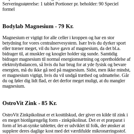
Serveringsstørrelse: 1 tablet Portioner pr. beholder: 90 Speciel
formel
Bodylab Magnesium - 79 Kr.
Magnesium er vigtigt for alle celler i kroppen og har en stor
betydning for vores centralnervesystem. Især hvis du dyrker sport
eller træner meget, vil du have gavn af magnesium, da det bl.a.
bidrager til, at muskler og knogler holder sig sunde. Samtidig
bidrager magnesium til normal energiomsætning og opretholdelse af
elektrolytbalancen, så hvis du har brug for at yde fysisk og bevare
energien, må du ikke gå ned på magnesium. Sidst, men ikke mindst,
er magnesium vigtigt, hvis du vil undgå træthed og udmattelse. Går
du og føler dig lidt flad, er det derfor meget muligt, at du mangler
magnesium.
OstroVit Zink - 85 Kr.
OstroVit Zinkpikolinat er et kosttilskud, der giver en kilde til zink i
en meget biotilgængelig form - zinkpikolinat. Det er et præparat i
form af let-at-synke tabletter, der er udviklet til folk, der ønsker at
supplere deres daglige kost med det værdifulde mikronæringsstof.