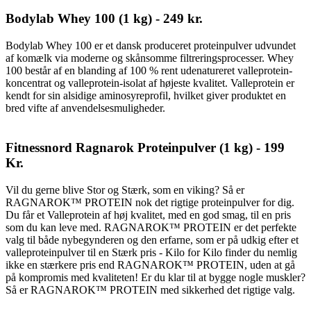
Bodylab Whey 100 (1 kg) - 249 kr.
Bodylab Whey 100 er et dansk produceret proteinpulver udvundet
af komælk via moderne og skånsomme filtreringsprocesser. Whey
100 består af en blanding af 100 % rent udenatureret valleprotein-
koncentrat og valleprotein-isolat af højeste kvalitet. Valleprotein er
kendt for sin alsidige aminosyreprofil, hvilket giver produktet en
bred vifte af anvendelsesmuligheder.
Fitnessnord Ragnarok Proteinpulver (1 kg) - 199
Kr.
Vil du gerne blive Stor og Stærk, som en viking? Så er
RAGNAROK™ PROTEIN nok det rigtige proteinpulver for dig.
Du får et Valleprotein af høj kvalitet, med en god smag, til en pris
som du kan leve med. RAGNAROK™ PROTEIN er det perfekte
valg til både nybegynderen og den erfarne, som er på udkig efter et
valleproteinpulver til en Stærk pris - Kilo for Kilo finder du nemlig
ikke en stærkere pris end RAGNAROK™ PROTEIN, uden at gå
på kompromis med kvaliteten! Er du klar til at bygge nogle muskler?
Så er RAGNAROK™ PROTEIN med sikkerhed det rigtige valg.