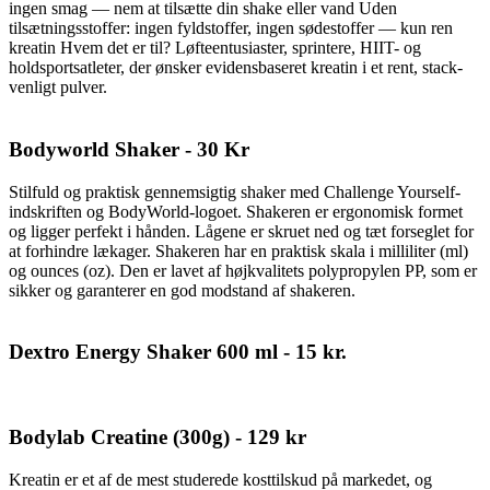
ingen smag — nem at tilsætte din shake eller vand Uden
tilsætningsstoffer: ingen fyldstoffer, ingen sødestoffer — kun ren
kreatin Hvem det er til? Løfteentusiaster, sprintere, HIIT- og
holdsportsatleter, der ønsker evidensbaseret kreatin i et rent, stack-
venligt pulver.
Bodyworld Shaker - 30 Kr
Stilfuld og praktisk gennemsigtig shaker med Challenge Yourself-
indskriften og BodyWorld-logoet. Shakeren er ergonomisk formet
og ligger perfekt i hånden. Lågene er skruet ned og tæt forseglet for
at forhindre lækager. Shakeren har en praktisk skala i milliliter (ml)
og ounces (oz). Den er lavet af højkvalitets polypropylen PP, som er
sikker og garanterer en god modstand af shakeren.
Dextro Energy Shaker 600 ml - 15 kr.
Bodylab Creatine (300g) - 129 kr
Kreatin er et af de mest studerede kosttilskud på markedet, og