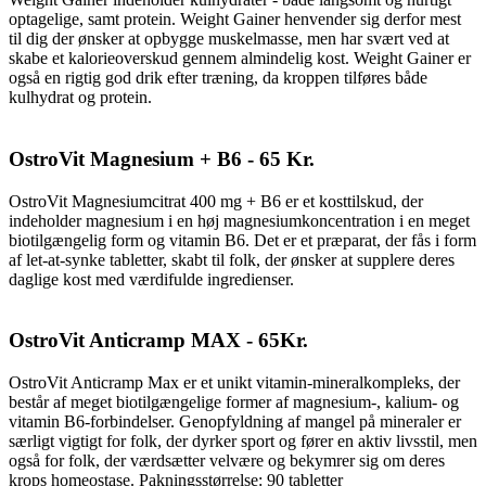
optagelige, samt protein. Weight Gainer henvender sig derfor mest
til dig der ønsker at opbygge muskelmasse, men har svært ved at
skabe et kalorieoverskud gennem almindelig kost. Weight Gainer er
også en rigtig god drik efter træning, da kroppen tilføres både
kulhydrat og protein.
OstroVit Magnesium + B6 - 65 Kr.
OstroVit Magnesiumcitrat 400 mg + B6 er et kosttilskud, der
indeholder magnesium i en høj magnesiumkoncentration i en meget
biotilgængelig form og vitamin B6. Det er et præparat, der fås i form
af let-at-synke tabletter, skabt til folk, der ønsker at supplere deres
daglige kost med værdifulde ingredienser.
OstroVit Anticramp MAX - 65Kr.
OstroVit Anticramp Max er et unikt vitamin-mineralkompleks, der
består af meget biotilgængelige former af magnesium-, kalium- og
vitamin B6-forbindelser. Genopfyldning af mangel på mineraler er
særligt vigtigt for folk, der dyrker sport og fører en aktiv livsstil, men
også for folk, der værdsætter velvære og bekymrer sig om deres
krops homeostase. Pakningsstørrelse: 90 tabletter