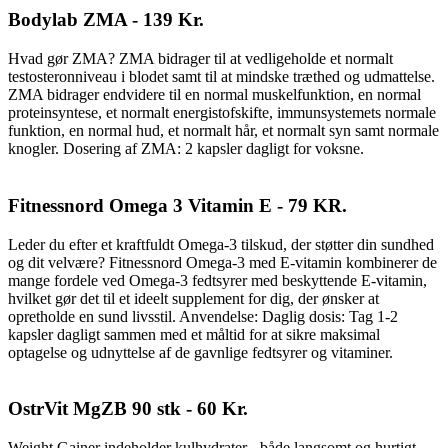
Bodylab ZMA - 139 Kr.
Hvad gør ZMA? ZMA bidrager til at vedligeholde et normalt
testosteronniveau i blodet samt til at mindske træthed og udmattelse.
ZMA bidrager endvidere til en normal muskelfunktion, en normal
proteinsyntese, et normalt energistofskifte, immunsystemets normale
funktion, en normal hud, et normalt hår, et normalt syn samt normale
knogler. Dosering af ZMA: 2 kapsler dagligt for voksne.
Fitnessnord Omega 3 Vitamin E - 79 KR.
Leder du efter et kraftfuldt Omega-3 tilskud, der støtter din sundhed
og dit velvære? Fitnessnord Omega-3 med E-vitamin kombinerer de
mange fordele ved Omega-3 fedtsyrer med beskyttende E-vitamin,
hvilket gør det til et ideelt supplement for dig, der ønsker at
opretholde en sund livsstil. Anvendelse: Daglig dosis: Tag 1-2
kapsler dagligt sammen med et måltid for at sikre maksimal
optagelse og udnyttelse af de gavnlige fedtsyrer og vitaminer.
OstrVit MgZB 90 stk - 60 Kr.
Weight Gainer indeholder kulhydrater - både langsomt og hurtigt