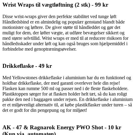
Wrist Wraps til vægtløftning (2 stk) - 99 kr
Disse wrist-wraps giver den perfekte stabilitet ved tunge løft
Håndledsbind er en almindelig og populær genstand blandt både
motionister og løftere. De giver støtte til håndleddet og gør det
muligt for dem, der løfter vægte, at udføre bevægelser sikkert og
med større selvtillid. Wrist wraps er med til at reducere risikoen for
håndledsskader under løft og kan også bruges som hjælpemiddel i
forbindelse med genoptræningsøvelser.
Drikkeflaske - 49 kr
Med Yellowstones drikkeflaske i aluminium har du en funktionel og
holdbar drikkeflaske, der med garanti overlever hele din rejse!
Flasken kan rumme 500 ml og passer ned i de fleste flaskeholdere.
Plastiktoppen sørger for at flasken holder helt tæt, så du kan roligt
pakke den ned i baggagen under rejsen. En drikkeflaske i aluminium
er et miljøvenligt alternativ til, at købe plastikflasker under turen – så
det er godt for din pengepung og for miljøet!
AK - 47 & Ragnarok Energy PWO Shot - 10 kr
(Kun via. automaten)