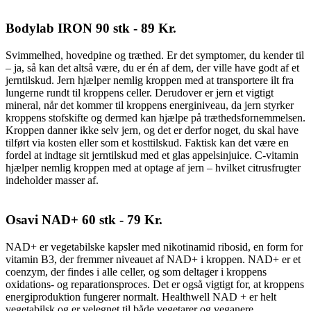
Bodylab IRON 90 stk - 89 Kr.
Svimmelhed, hovedpine og træthed. Er det symptomer, du kender til
– ja, så kan det altså være, du er én af dem, der ville have godt af et
jerntilskud. Jern hjælper nemlig kroppen med at transportere ilt fra
lungerne rundt til kroppens celler. Derudover er jern et vigtigt
mineral, når det kommer til kroppens energiniveau, da jern styrker
kroppens stofskifte og dermed kan hjælpe på træthedsfornemmelsen.
Kroppen danner ikke selv jern, og det er derfor noget, du skal have
tilført via kosten eller som et kosttilskud. Faktisk kan det være en
fordel at indtage sit jerntilskud med et glas appelsinjuice. C-vitamin
hjælper nemlig kroppen med at optage af jern – hvilket citrusfrugter
indeholder masser af.
Osavi NAD+ 60 stk - 79 Kr.
NAD+ er vegetabilske kapsler med nikotinamid ribosid, en form for
vitamin B3, der fremmer niveauet af NAD+ i kroppen. NAD+ er et
coenzym, der findes i alle celler, og som deltager i kroppens
oxidations- og reparationsproces. Det er også vigtigt for, at kroppens
energiproduktion fungerer normalt. Healthwell NAD + er helt
vegetabilsk og er velegnet til både vegetarer og veganere.