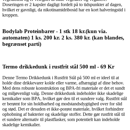
Doseringen er 2 kapsler dagligt fordelt på to tidspunkter af dagen,
hvilket er gavnligt, da nikotinamidribosid har en kort halveringstid i
kroppen.
Bodylab Proteinbarer - 1 stk 18 kr.(kun via.
automaten) 1 ks. 200 kr. 2 ks. 380 kr. (kan blandes,
begrænset parti)
Termo drikkedunk i rustfrit stål 500 ml - 69 Kr
Denne Termo Drikkedunk i Rustfrit Stål på 500 ml er ideel til at
holde dine drikkevarer kolde eller varme, afhængigt af dine behov.
Med dens robuste konstruktion og BPA-fri materiale er det et sundt
og miljøvenligt valg. Denne drikkedunk indeholder ikke skadelige
kemikalier som BPA, hvilket gør den til et sundere valg. Rustfrit stål
er berømt for sin holdbarhed og modstandsdygtighed over for slid
og stød. Det er desuden et ikke-porøst materiale, hvilket forhindrer
ophobning af bakterier og skadelige stoffer. Dette gør rustfrit stål til
et sundere alternativ til plastflasker, som potentielt kan indeholde
skadelige kemikalier.