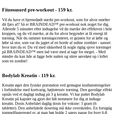
Fitnessnord pre-workout - 159 kr.
Vil du have et hjernedødt stærkt pre-workout, som for alvor smelter
dit fjæs af? Så er BRAINDEAD™ pre-workout nok noget for dig.
Allerede 5 minutter efter indtagelse vil du mærke det effektven i hele
kroppen, og du vil mærke, at du for alvor begynder at få energi til
træning. Når du rammer træningscenteret, er gejsten for at løfte og
løbe så stor, som var du jagtet af en horde af sultne zombier - uanset
hvor træt du er. Du vil med sikkerhed få nogle rigtig sjove træninger
på BRAINDEAD™ men lad være med at tage for meget. - Med
mindre du kan lide at ligge hele natten og stirre søvnløst op i loftet
som en zombie!
Bodylab Kreatin - 119 kr.
Kreatin øger den fysiske præstation ved gentagne kraftanstrengelser
i forbindelse med kortvarig, højintensiv træning. Den gavnlige effekt
opnås ved et dagligt indtag på 3 g kreatin. Vi har puttet Bodylab
Kreatin på kapsler og gjort det lidt nemmere for dig at indtage
kreatin. Dosis Anbefalet daglig dosis for voksne: 3 gram (6
tabletter). Den anbefalede dosering må ikke overskrides. En forsigtig
tommelfingerregel er, at man bør holde 2 ugers pause for hver 6-8