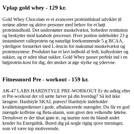
Vplap gold whey - 129 kr.
Gold Whey Chocolate er et avanceret proteintilskud udviklet til
seriøse atleter og aktive personer med behov for et højt
proteinindhold. Det understøtter muskelvækst, forbedrer restitution
og beskytter mod katabole processer. Hver portion indeholder 23 g
instantiseret valleprotein og naturligt forekommende 5 g BCAA,
yderligere forstærket med L-leucin for maksimal muskelvækst og
proteinsyntese. Produktet har et lavt indhold af fedt, kulhydrater og
sukker, og er uden tilsat sukker. Gold Whey passer perfekt ind i en
højprotein-kost for dig, der ønsker at øge styrke og ydeevne.
Fitnessnord Pre - workout - 159 kr.
A₭-47 LABS HARDSTYLE PRE-WORKOUT Er du udkig efter
et Pre-workout der vil sætte farver på din hverdag? Så led ikke
længere. Hardstyle SKAL prøves! Hardstyle indeholder
kvalitetsingredienser i gode, afbalancerede mængder. Du får en god
mængde koffeine og Beta-alanin, som giver den velkendte følelse.
Derudover er der tilsat grøn te, og taurine som du blandt andet
kender fra Energidrik. Bered dig på nogle rigtig sjove træninger,
som vil være top motiverende.