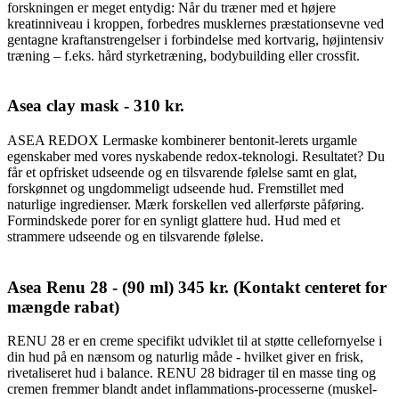
forskningen er meget entydig: Når du træner med et højere
kreatinniveau i kroppen, forbedres musklernes præstationsevne ved
gentagne kraftanstrengelser i forbindelse med kortvarig, højintensiv
træning – f.eks. hård styrketræning, bodybuilding eller crossfit.
Asea clay mask - 310 kr.
ASEA REDOX Lermaske kombinerer bentonit-lerets urgamle
egenskaber med vores nyskabende redox-teknologi. Resultatet? Du
får et opfrisket udseende og en tilsvarende følelse samt en glat,
forskønnet og ungdommeligt udseende hud. Fremstillet med
naturlige ingredienser. Mærk forskellen ved allerførste påføring.
Formindskede porer for en synligt glattere hud. Hud med et
strammere udseende og en tilsvarende følelse.
Asea Renu 28 - (90 ml) 345 kr. (Kontakt centeret for
mængde rabat)
RENU 28 er en creme specifikt udviklet til at støtte cellefornyelse i
din hud på en nænsom og naturlig måde - hvilket giver en frisk,
rivetaliseret hud i balance. RENU 28 bidrager til en masse ting og
cremen fremmer blandt andet inflammations-processerne (muskel-