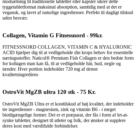
modsætning til traditionelle tabletter eller kapsler sikrer dette
tyggetabletformat maksimal absorption, samtidig med at det er
vegansk, og lavet af naturlige ingredienser. Perfekt til dagligt tilskud
uden besvær.
Collagen, Vitamin G Fitnessnord - 99kr.
FITNESSNORD COLLAGEN, VITAMIN C & HYALURONIC
ACID hjælper dig til at vedligeholde din krops behov for essentielle
næringsstoffer. Naticol® Premium Fish Collagen er den bedste form
for kollagen man kan få, til at vedligeholde hår, hud, negle og
tænder. Hver portion indeholder 720 mg af denne
kvalitetsingrediens
OstroVit MgZB ultra 120 stk - 75 Kr.
OstroVit MgZB Ultra er et kosttilskud af høj kvalitet, der indeholder
tre ingredienser - magnesium, zink og vitamin B6 - i meget
biotilgængelige former. Det er et præparat, der fås i form af let-at-
synke tabletter, designet til atleter og folk, der ønsker at supplere
deres kost med værdifulde forbindelser.