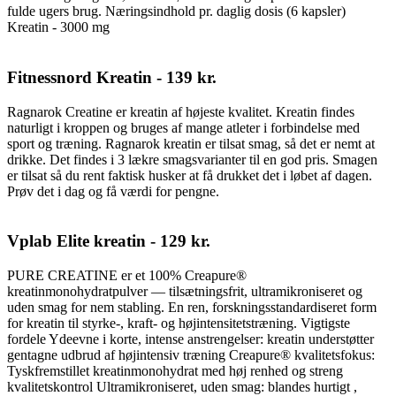
fulde ugers brug. Næringsindhold pr. daglig dosis (6 kapsler)
Kreatin - 3000 mg
Fitnessnord Kreatin - 139 kr.
Ragnarok Creatine er kreatin af højeste kvalitet. Kreatin findes
naturligt i kroppen og bruges af mange atleter i forbindelse med
sport og træning. Ragnarok kreatin er tilsat smag, så det er nemt at
drikke. Det findes i 3 lækre smagsvarianter til en god pris. Smagen
er tilsat så du rent faktisk husker at få drukket det i løbet af dagen.
Prøv det i dag og få værdi for pengne.
Vplab Elite kreatin - 129 kr.
PURE CREATINE er et 100% Creapure®
kreatinmonohydratpulver — tilsætningsfrit, ultramikroniseret og
uden smag for nem stabling. En ren, forskningsstandardiseret form
for kreatin til styrke-, kraft- og højintensitetstræning. Vigtigste
fordele Ydeevne i korte, intense anstrengelser: kreatin understøtter
gentagne udbrud af højintensiv træning Creapure® kvalitetsfokus:
Tyskfremstillet kreatinmonohydrat med høj renhed og streng
kvalitetskontrol Ultramikroniseret, uden smag: blandes hurtigt ,