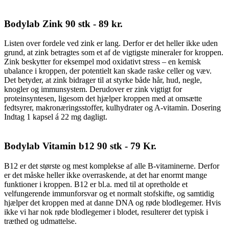
Bodylab Zink 90 stk - 89 kr.
Listen over fordele ved zink er lang. Derfor er det heller ikke uden
grund, at zink betragtes som et af de vigtigste mineraler for kroppen.
Zink beskytter for eksempel mod oxidativt stress – en kemisk
ubalance i kroppen, der potentielt kan skade raske celler og væv.
Det betyder, at zink bidrager til at styrke både hår, hud, negle,
knogler og immunsystem. Derudover er zink vigtigt for
proteinsyntesen, ligesom det hjælper kroppen med at omsætte
fedtsyrer, makronæringsstoffer, kulhydrater og A-vitamin. Dosering
Indtag 1 kapsel á 22 mg dagligt.
Bodylab Vitamin b12 90 stk - 79 Kr.
B12 er det største og mest komplekse af alle B-vitaminerne. Derfor
er det måske heller ikke overraskende, at det har enormt mange
funktioner i kroppen. B12 er bl.a. med til at opretholde et
velfungerende immunforsvar og et normalt stofskifte, og samtidig
hjælper det kroppen med at danne DNA og røde blodlegemer. Hvis
ikke vi har nok røde blodlegemer i blodet, resulterer det typisk i
træthed og udmattelse.