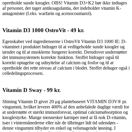
opretholde sunde knogler. OBS! Vitamin D3+K2 bør ikke indtages
af personer, der tager antikoagulantia, der indeholder vitamin K-
antagonister (f.eks. warfarin og acenocoumarol).
Vitamin D3 1000 OstroVit - 49 kr.
Egenskaber ved ingredienserne i OstroVit Vitamin D3 1000 IE: D-
vitaminet i produktet bidrager til at vedligeholde sunde knogler og
tænder og til at musklerne fungerer korrekt. Derudover understøtter
det immunsystemets korrekte funktion. Stoffet bidrager også til
korrekt optagelse og udnyttelse af calcium og fosfor og til at
opretholde det rette niveau af calcium i blodet. Stoffet deltager også i
celledelingsprocessen.
Vitamin D Sway - 99 kr.
Shining Vitamin D giver 20 μg plantebaseret VITAMIN D3V® pr.
vingummi, hvilket leverer 400% af den anbefalede daglige værdi for
at understøtte et stærkt immunforsvar, optimal calciumabsorption og
knoglestyrke. Mange mennesker kæmper med at få nok D-vitamin,
især i vintermånederne eller når de tilbringer lidt tid udendørs -
denne vingummi tilbyder en enkel og velsmagende løsning. I