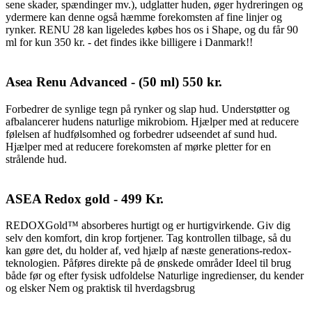
sene skader, spændinger mv.), udglatter huden, øger hydreringen og
ydermere kan denne også hæmme forekomsten af fine linjer og
rynker. RENU 28 kan ligeledes købes hos os i Shape, og du får 90
ml for kun 350 kr. - det findes ikke billigere i Danmark!!
Asea Renu Advanced - (50 ml) 550 kr.
Forbedrer de synlige tegn på rynker og slap hud. Understøtter og
afbalancerer hudens naturlige mikrobiom. Hjælper med at reducere
følelsen af hudfølsomhed og forbedrer udseendet af sund hud.
Hjælper med at reducere forekomsten af mørke pletter for en
strålende hud.
ASEA Redox gold - 499 Kr.
REDOXGold™ absorberes hurtigt og er hurtigvirkende. Giv dig
selv den komfort, din krop fortjener. Tag kontrollen tilbage, så du
kan gøre det, du holder af, ved hjælp af næste generations-redox-
teknologien. Påføres direkte på de ønskede områder Ideel til brug
både før og efter fysisk udfoldelse Naturlige ingredienser, du kender
og elsker Nem og praktisk til hverdagsbrug