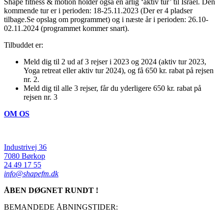
Shape fitness & motion holder også en årlig ‘aktiv tur’ til Israel. Den
kommende tur er i perioden: 18-25.11.2023 (Der er 4 pladser
tilbage.Se opslag om programmet) og i næste år i perioden: 26.10-
02.11.2024 (programmet kommer snart).
Tilbuddet er:
Meld dig til 2 ud af 3 rejser i 2023 og 2024 (aktiv tur 2023,
Yoga retreat eller aktiv tur 2024), og få 650 kr. rabat på rejsen
nr. 2.
Meld dig til alle 3 rejser, får du yderligere 650 kr. rabat på
rejsen nr. 3
OM OS
Industrivej 36
7080 Børkop
24 49 17 55
info@shapefm.dk
ÅBEN DØGNET RUNDT !
BEMANDEDE ÅBNINGSTIDER: