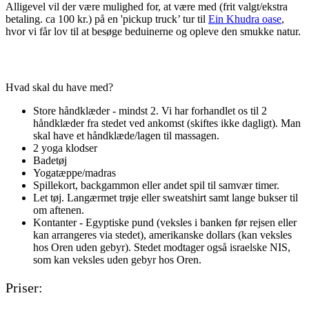
Alligevel vil der være mulighed for, at være med (frit valgt/ekstra
betaling. ca 100 kr.) på en 'pickup truck’ tur til
Ein Khudra oase
,
hvor vi får lov til at besøge beduinerne og opleve den smukke natur.
Hvad skal du have med?
Store håndklæder - mindst 2. Vi har forhandlet os til 2
håndklæder fra stedet ved ankomst (skiftes ikke dagligt). Man
skal have et håndklæde/lagen til massagen.
2 yoga klodser
Badetøj
Yogatæppe/madras
Spillekort, backgammon eller andet spil til samvær timer.
Let tøj. Langærmet trøje eller sweatshirt samt lange bukser til
om aftenen.
Kontanter - Egyptiske pund (veksles i banken før rejsen eller
kan arrangeres via stedet), amerikanske dollars (kan veksles
hos Oren uden gebyr). Stedet modtager også israelske NIS,
som kan veksles uden gebyr hos Oren.
Priser: