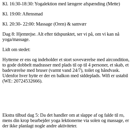
Kl. 16:30-18:30: Yogalektion med længere afspænding (Mette)
Kl. 19:00: Aftensmad
Kl. 20:30- 22:00: Massage (Oren) & samvær
Dag 8: Hjemrejse. Alt efter tidspunktet, ser vi på, om vi kan nå
yoga/massage.
Lidt om stedet:
Hytterne er ens og indeholder et stort soveværelse med aircondition,
to gode dobbelt madrasser med plads til op til 4 personer, et skab, et
badeværelse med bruser (varmt vand 24/7), toilet og håndvask.
Udenfor hver hytte er der en balkon med siddeplads. Wifi er ustabil
(WE: 20724532666).
Ekstra tilbud dag 5
: Da det handler om at slappe af og falde til ro,
mens din krop bearbejder yoga lektionerne via solen og massage, er
der ikke planlagt nogle andre aktiviteter.