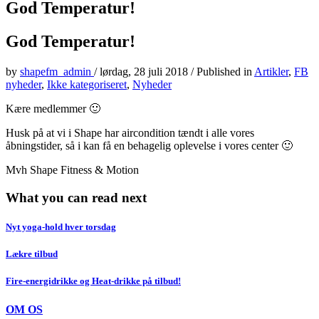
God Temperatur!
God Temperatur!
by
shapefm_admin
/
lørdag, 28 juli 2018
/
Published in
Artikler
,
FB
nyheder
,
Ikke kategoriseret
,
Nyheder
Kære medlemmer 🙂
Husk på at vi i Shape har aircondition tændt i alle vores
åbningstider, så i kan få en behagelig oplevelse i vores center 🙂
Mvh Shape Fitness & Motion
What you can read next
Nyt yoga-hold hver torsdag
Lækre tilbud
Fire-energidrikke og Heat-drikke på tilbud!
OM OS