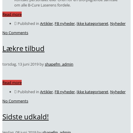
om alle B-Cure Laserens fordele.
Read more
Published in
Artikler
,
FB nyheder
,
Ikke kategoriseret
,
Nyheder
No Comments
Lækre tilbud
torsdag, 13 juni 2019
by
shapefm_admin
Read more
Published in
Artikler
,
FB nyheder
,
Ikke kategoriseret
,
Nyheder
No Comments
Sidste udkald!
lørdag, 08 juni 2019
by
shapefm_admin