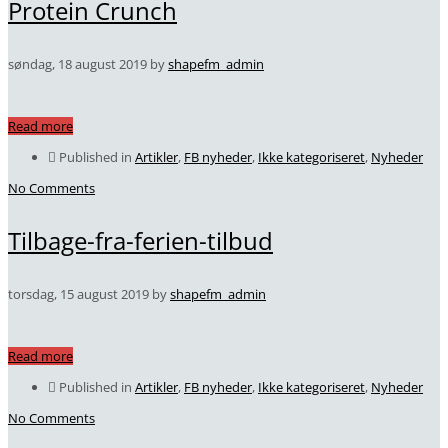
Protein Crunch
søndag, 18 august 2019
by
shapefm_admin
Read more
Published in
Artikler
,
FB nyheder
,
Ikke kategoriseret
,
Nyheder
No Comments
Tilbage-fra-ferien-tilbud
torsdag, 15 august 2019
by
shapefm_admin
Read more
Published in
Artikler
,
FB nyheder
,
Ikke kategoriseret
,
Nyheder
No Comments