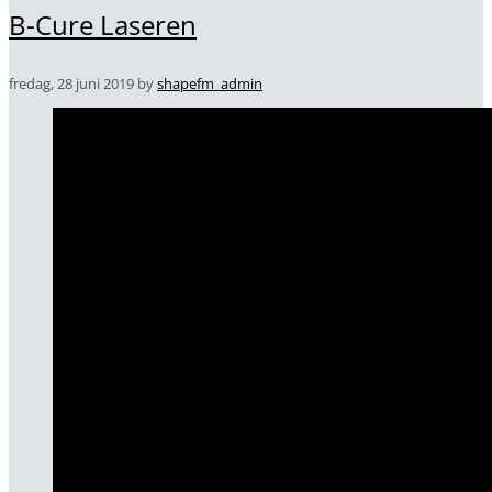
B-Cure Laseren
fredag, 28 juni 2019
by
shapefm_admin