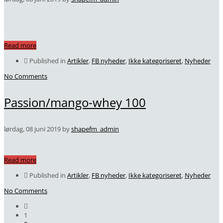
Read more
Published in
Artikler
,
FB nyheder
,
Ikke kategoriseret
,
Nyheder
No Comments
Passion/mango-whey 100
lørdag, 08 juni 2019
by
shapefm_admin
Read more
Published in
Artikler
,
FB nyheder
,
Ikke kategoriseret
,
Nyheder
No Comments
1