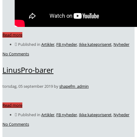
Read more
Published in
Artikler
,
FB nyheder
,
Ikke kategoriseret
,
Nyheder
No Comments
LinusPro-barer
torsdag, 05 september 2019
by
shapefm_admin
Read more
Published in
Artikler
,
FB nyheder
,
Ikke kategoriseret
,
Nyheder
No Comments