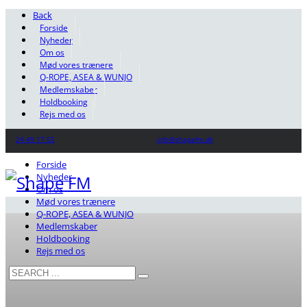
Back
Forside
Nyheder
Om os
Mød vores trænere
Q-ROPE, ASEA & WUNJO
Medlemskaber
Holdbooking
Rejs med os
24 49 17 55
info@shapefm.dk
Forside
Nyheder
Om os
Mød vores trænere
Q-ROPE, ASEA & WUNJO
Medlemskaber
Holdbooking
Rejs med os