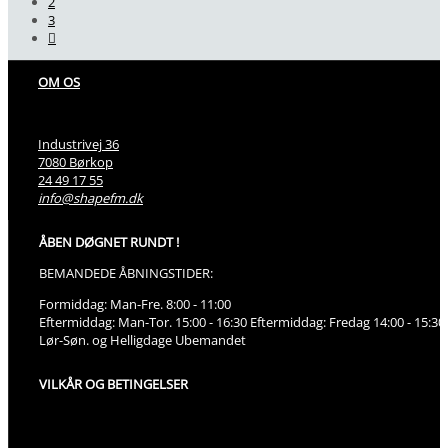
2
3
OM OS
Industrivej 36
7080 Børkop
24 49 17 55
info@shapefm.dk
ÅBEN DØGNET RUNDT !
BEMANDEDE ÅBNINGSTIDER:
Formiddag: Man-Fre. 8:00 - 11:00
Eftermiddag: Man-Tor. 15:00 - 16:30 Eftermiddag: Fredag 14:00 - 15:30.
Lør-Søn. og Helligdage Ubemandet
VILKÅR OG BETINGELSER
Spørgsmål om opkrævning/økonomi
Ønske om bero