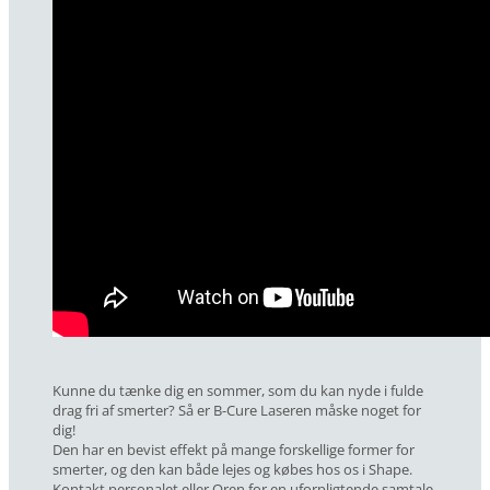
Kunne du tænke dig en sommer, som du kan nyde i fulde
drag fri af smerter? Så er B-Cure Laseren måske noget for
dig!
Den har en bevist effekt på mange forskellige former for
smerter, og den kan både lejes og købes hos os i Shape.
Kontakt personalet eller Oren for en uforpligtende samtale