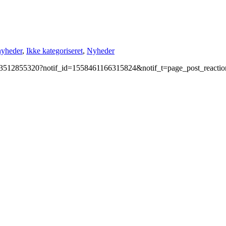
yheder
,
Ikke kategoriseret
,
Nyheder
603512855320?notif_id=1558461166315824&notif_t=page_post_reactio