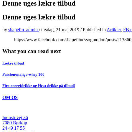
Denne uges lækre tilbud
Denne uges lækre tilbud
by
shapefm_admin
/
tirsdag, 21 maj 2019
/
Published in
Artikler
,
FB n
https://www.facebook.com/shapefitnessogmotion/posts/2138
What you can read next
Lækre tilbud
Passion/mango-whey 100
Fire-energidrikke og Heat-drikke på tilbud!
OM OS
Industrivej 36
7080 Børkop
24 49 17 55