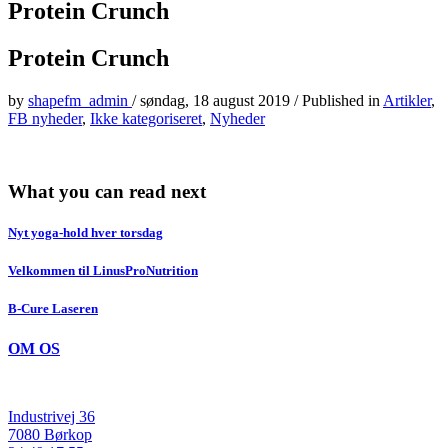
Protein Crunch
Protein Crunch
by
shapefm_admin
/
søndag, 18 august 2019
/
Published in
Artikler
,
FB nyheder
,
Ikke kategoriseret
,
Nyheder
What you can read next
Nyt yoga-hold hver torsdag
Velkommen til LinusProNutrition
B-Cure Laseren
OM OS
Industrivej 36
7080 Børkop