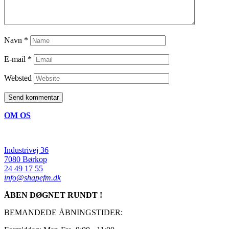
Navn
*
E-mail
*
Websted
OM OS
Industrivej 36
7080 Børkop
24 49 17 55
info@shapefm.dk
ÅBEN DØGNET RUNDT !
BEMANDEDE ÅBNINGSTIDER: